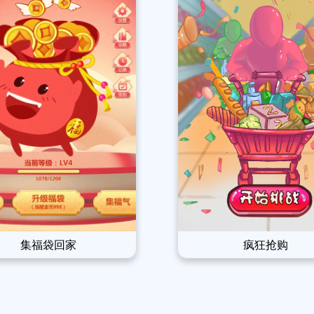
集福袋回家
疯狂抢购