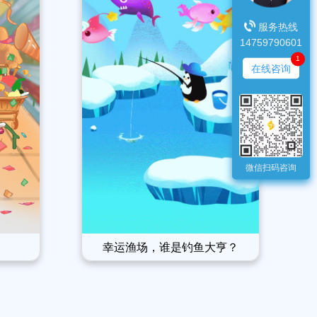
服务热线
14759790601
1
在线咨询
微信扫码咨询
幸运渔场，谁是钓鱼大亨？