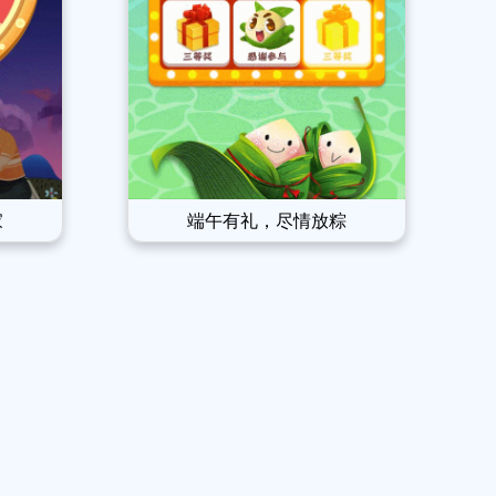
家
端午有礼，尽情放粽