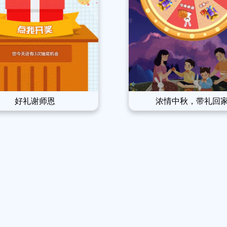
好礼谢师恩
浓情中秋，带礼回