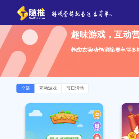
趣味游戏，互动
养成/农场/动作/消除/赛车/等
全部
互动游戏
节日活动